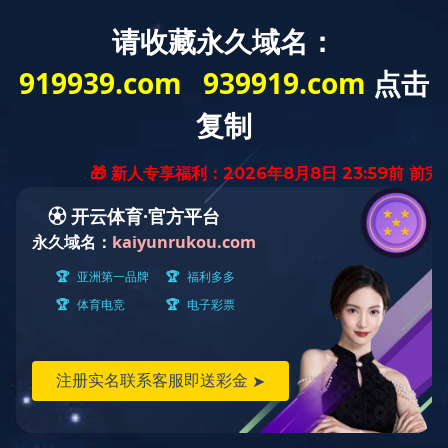
欢迎访问3377体育平台登录官网(中国)官方网站官方网站！
企业分站
|
网站地图
|
RSS
|
XML
3377体育平台登录官网(中国)官方网站
专业的3377体育平台登录官网(中国)官方网站生产制造厂家
13605135395
服务热线：
网站首页
关于我们
公司简介
3377体育平台登录官网(中国)官方网站
产品展示
枣庄3377体育平台登录官网(中国)官方网站
枣庄环保增
浓设备
枣庄3377体育平台登录官网(中国)官方网站
枣庄
储罐
实力资质