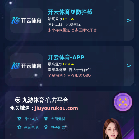
新闻中心
公司新闻
行业新闻
技术知识
客户服务
客户案例
3377体育平台登录官网(中国)官方网站
产品展示
枣庄3377体育平台登录官网(中国)官方网站
枣庄环保增浓设备
枣庄3377体育平台登录官网(中国)官方网站
枣庄储罐
新闻资讯