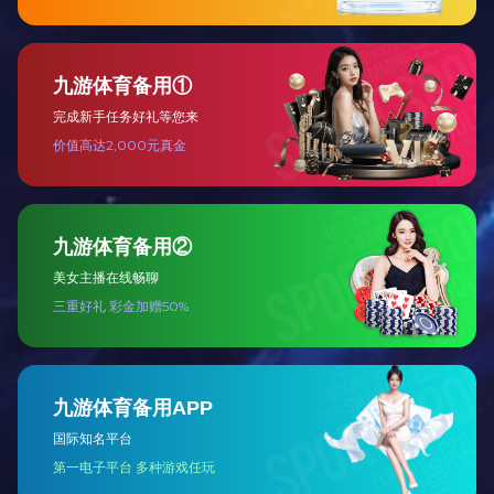
枣庄3377体育平台登录官网(中国)官方网站
枣庄3377体育平台登录官网(中国)官方网站
枣庄3377体育平台登录官网(中国)官方网站
枣庄3377体育平台登录官网(中国)官方网站
枣庄3377体育平台登录官网(中国)官方网站