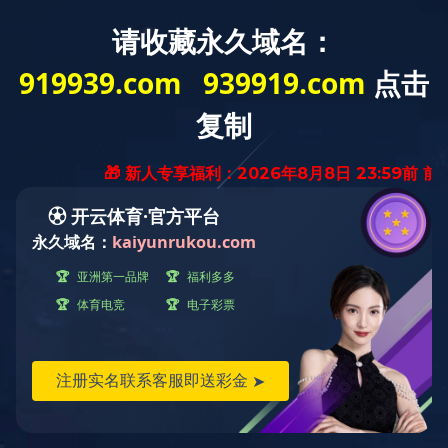
欢迎访问3377体育平台登录官网(中国)官方网站官方网站！
企业分站
|
网站地图
|
RSS
|
XML
3377体育平台登录官网(中国)官方网站
专业的3377体育平台登录官网(中国)官方网站生产制造厂家
13605135395
服务热线：
网站首页
关于我们
公司简介
3377体育平台登录官网(中国)官方网站
产品展示
枣庄3377体育平台登录官网(中国)官方网站
枣庄环保增
浓设备
枣庄3377体育平台登录官网(中国)官方网站
枣庄
储罐
实力资质