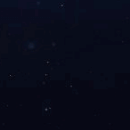
录官网(中国)官方网站
, 欢迎来电咨询!
备案号:苏ICP备
17070521号
Powered by
祥云平台
技术支持：
久山网络
热推产品
| 主营区域：
连云港
江西
山东
福建
广西
安徽
河南
河北
青海
山西
在线客服
客户服务
在线留言
分享到...
扫描二维码
分享
无关键词
|
新澳彩
|
乐竞体育·(LEJING)官方网站
|
爱体育（中
国官网）集团科技有限公司
|
B体育平台
|
6686在线(中国)唯一
官方网站
|
胜利在线(中国)唯一官方网站
|
GF官网
|
澳洲5最新