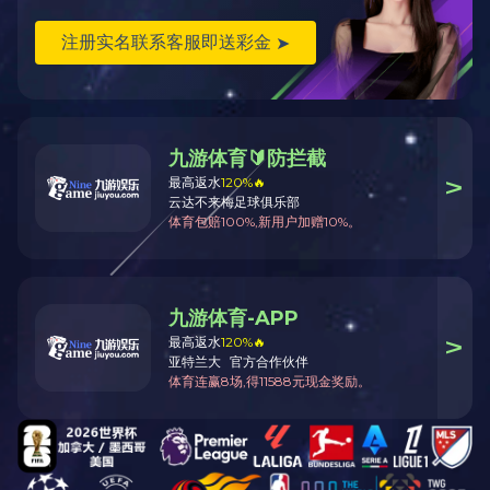
3377体育平台登录官网(中国)官方网站的应用领域及使
用注意...
3377体育平台登录官网(中国)官方网站产品介绍
介绍3377体育平台登录官网(中国)官方网站的使用方法
连云港3377体育平台登录官网(中国)官方网站的不同元
素对钢...
3377体育平台登录官网(中国)官方网站防爆的安全技术
措施（...
3377体育平台登录官网(中国)官方网站是如何发展起来
的？
热门关键词
3377体育平台登录官网(中国)官方网站
连云港3377体育平台登录官网(中国)官方网站
3377体育平台登录官网(中国)官方网站
3377体育平台登录官网(中国)官方网站