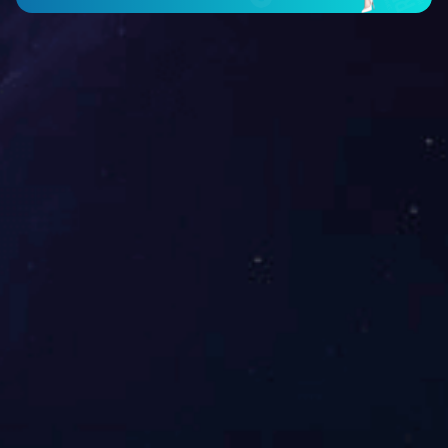
枣庄环保增浓机
枣庄环保增浓机
网站首页
关于我们
产品展示
公司实力
新闻中心
客户服务
客户案例
3377体育平台登录官网(中国)官方网站
Copyright © / 3377体育平台登录官网(中国)官方网站 专业从事
于
3377体育平台登录官网(中国)官方网站厂家
,
连云港3377体育
平台登录官网(中国)官方网站
,
轻质碳酸钙专用3377体育平台登